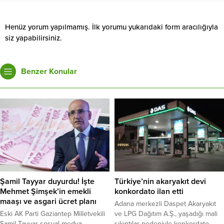
Henüz yorum yapılmamış. İlk yorumu yukarıdaki form aracılığıyla
siz yapabilirsiniz.
Benzer Konular
Şamil Tayyar duyurdu! İşte
Türkiye’nin akaryakıt devi
Mehmet Şimşek’in emekli
konkordato ilan etti
maaşı ve asgari ücret planı
Adana merkezli Daspet Akaryakıt
Eski AK Parti Gaziantep Milletvekili
ve LPG Dağıtım A.Ş., yaşadığı mali
Şamil Tayyar sosyal medya
sıkıntılar nedeniyle konkordato