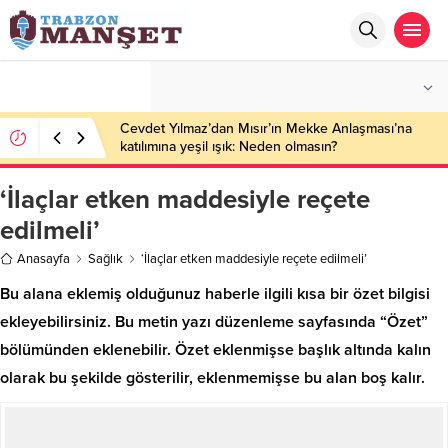
°C
TRABZON
ÇOK BULUTLU
Cevdet Yılmaz’dan Mısır’ın Mekke Anlaşması’na
katılımına yeşil ışık: Neden olmasın?
‘İlaçlar etken maddesiyle reçete
edilmeli’
Anasayfa
Sağlık
‘İlaçlar etken maddesiyle reçete edilmeli’
Bu alana eklemiş olduğunuz haberle ilgili kısa bir özet bilgisi
ekleyebilirsiniz. Bu metin yazı düzenleme sayfasında “Özet”
bölümünden eklenebilir. Özet eklenmişse başlık altında kalın
olarak bu şekilde gösterilir, eklenmemişse bu alan boş kalır.