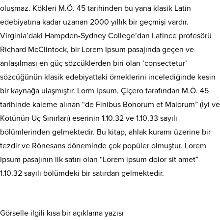
oluşmaz. Kökleri M.Ö. 45 tarihinden bu yana klasik Latin
edebiyatına kadar uzanan 2000 yıllık bir geçmişi vardır.
Virginia’daki Hampden-Sydney College’dan Latince profesörü
Richard McClintock, bir Lorem Ipsum pasajında geçen ve
anlaşılması en güç sözcüklerden biri olan ‘consectetur’
sözcüğünün klasik edebiyattaki örneklerini incelediğinde kesin
bir kaynağa ulaşmıştır. Lorm Ipsum, Çiçero tarafından M.Ö. 45
tarihinde kaleme alınan “de Finibus Bonorum et Malorum” (İyi ve
Kötünün Uç Sınırları) eserinin 1.10.32 ve 1.10.33 sayılı
bölümlerinden gelmektedir. Bu kitap, ahlak kuramı üzerine bir
tezdir ve Rönesans döneminde çok popüler olmuştur. Lorem
Ipsum pasajının ilk satırı olan “Lorem ipsum dolor sit amet”
1.10.32 sayılı bölümdeki bir satırdan gelmektedir.
Görselle ilgili kısa bir açıklama yazısı