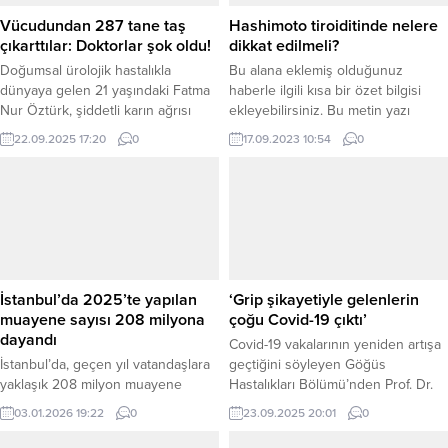
Vücudundan 287 tane taş
Hashimoto tiroiditinde nelere
çıkarttılar: Doktorlar şok oldu!
dikkat edilmeli?
Doğumsal ürolojik hastalıkla
Bu alana eklemiş olduğunuz
dünyaya gelen 21 yaşındaki Fatma
haberle ilgili kısa bir özet bilgisi
Nur Öztürk, şiddetli karın ağrısı
ekleyebilirsiniz. Bu metin yazı
şikayetiyle hastaneye gitti. Yapılan
düzenleme sayfasında “Özet”
22.09.2025 17:20
0
17.09.2023 10:54
0
operasyonla Öztürk’ün
bölümünden eklenebilir. Özet
vücudundan 287 adet taş çıkarıldı.
eklenmişse başlık altında kalın
Karabük’te yaşayan Fatma Nur
olarak bu şekilde gösterilir,
Öztürk (21), doğuştan ürolojik
eklenmemişse bu alan boş kalır.
ekstrofi vezika ve eşlik eden
epispadias sorunlar nedeniyle
bugüne kadar birçok operasyon
geçirdi “LİTERATÜRDE ÇOK NADİR
İstanbul’da 2025’te yapılan
‘Grip şikayetiyle gelenlerin
GÖRÜLEN BİR...
muayene sayısı 208 milyona
çoğu Covid-19 çıktı’
dayandı
Covid-19 vakalarının yeniden artışa
İstanbul’da, geçen yıl vatandaşlara
geçtiğini söyleyen Göğüs
yaklaşık 208 milyon muayene
Hastalıkları Bölümü’nden Prof. Dr.
hizmeti verildiği bildirildi. İstanbul İl
Muhammed Emin Akkoyunlu, “Tüm
03.01.2026 19:22
0
23.09.2025 20:01
0
Sağlık Müdürlüğünden aldığı bilgiye
dünyada olduğu gibi ülkemizde de
göre, kentte geçen yıl sağlık
Covid-19 vakaları yeniden artışa