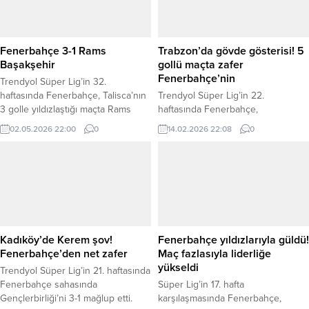
Fenerbahçe 3-1 Rams
Trabzon’da gövde gösterisi! 5
Başakşehir
gollü maçta zafer
Fenerbahçe’nin
Trendyol Süper Lig’in 32.
haftasında Fenerbahçe, Talisca’nın
Trendyol Süper Lig’in 22.
3 golle yıldızlaştığı maçta Rams
haftasında Fenerbahçe,
Başakşehir’i 3-1 mağlup etti.
deplasmanda Trabzonspor’u 3-2
02.05.2026 22:00
0
14.02.2026 22:08
0
Fenerbahçe’ye galibiyeti getiren
mağlup etti. rendyol Süper Lig’in
golleri, 28, 57 ve 72. dakikalarda
22. haftasında Trabzonspor,
Anderson Talisca kaydetti. Rams
sahasında Fenerbahçe’yi konuk
Başakşehir’in tek golü 36. dakikada
etti. Papara Park’ta oynanan
Amine Harit’ten geldi. Üç puanı
mücadeleyi Fenerbahçe 3-2
hanesine yazdıran Fenerbahçe 70
kazandı. Trabzonspor karşılaşmanın
puana yükselirken Rams
6’ncı dakikasında Muçi ile 1-0 öne
Başakşehir 51 puanda kaldı....
geçti. Fenerbahçe 15’te Talisca ve
Kadıköy’de Kerem şov!
Fenerbahçe yıldızlarıyla güldü!
34’te Kerem Aktürkoğlu’nun attığı
Fenerbahçe’den net zafer
Maç fazlasıyla liderliğe
gollerle skoru 2-1 yaptı. İlk...
yükseldi
Trendyol Süper Lig’in 21. haftasında
Fenerbahçe sahasında
Süper Lig’in 17. hafta
Gençlerbirliği’ni 3-1 mağlup etti.
karşılaşmasında Fenerbahçe,