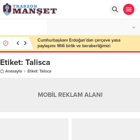
°C
TRABZON
ÇOK BULUTLU
Cumhurbaşkanı Erdoğan’dan çerçeve yasa
paylaşımı: Milli birlik ve beraberliğimizi
perçinleyecek
Etiket:
Talisca
Anasayfa
Etiket: Talisca
MOBİL REKLAM ALANI