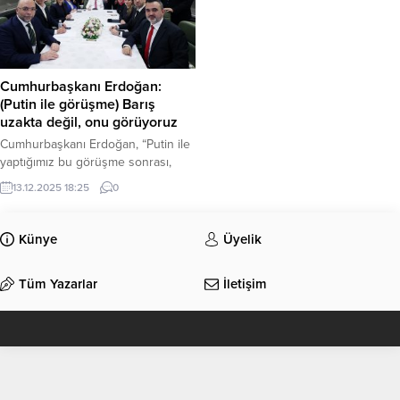
Cumhurbaşkanı Erdoğan:
(Putin ile görüşme) Barış
uzakta değil, onu görüyoruz
Cumhurbaşkanı Erdoğan, “Putin ile
yaptığımız bu görüşme sonrası,
ABD Başkanı Trump’la da inşallah
13.12.2025 18:25
0
barış planını da değerlendirme
fırsatı buluruz. Barış uzakta değil,
onu görüyoruz.” dedi.
Künye
Üyelik
Cumhurbaşkanı Recep Tayyip
Erdoğan, Türkmenistan’ın başkenti
Tüm Yazarlar
İletişim
Aşkabat’ta düzenlenen
“Uluslararası Barış ve Güven
Forumu” sonrası Türkiye’ye
dönüşünde uçakta gazetecilere
açıklamalarda bulundu ve soruları
yanıtladı. Türkmenistan’ın daimi...