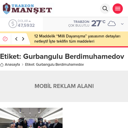
27
DOLAR
°C
TRABZON
47,5932
ÇOK BULUTLU
12 Maddelik “Milli Dayanışma” yasasının detayları
netleşti! İşte teklifin tüm maddeleri
Etiket:
Gurbangulu Berdimuhamedov
Anasayfa
Etiket: Gurbangulu Berdimuhamedov
MOBİL REKLAM ALANI