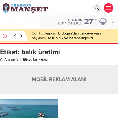
27
EURO
°C
TRABZON
55,0051
HAFIF YAĞMURLU
Cumhurbaşkanı Erdoğan’dan çerçeve yasa
paylaşımı: Milli birlik ve beraberliğimizi
perçinleyecek
Etiket:
balık üretimi
Anasayfa
Etiket: balık üretimi
MOBİL REKLAM ALANI