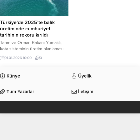
Türkiye’de 2025’te balık
üretiminde cumhuriyet
tarihinin rekoru kırıldı
Tarım ve Orman Bakanı Yumaklı,
kota sisteminin üretim planlaması
kapsamında çok etkili olduğunu
01.01.2026 10:00
0
belirterek, “2025’te Türkiye’de
balık üretimi 1 milyon 20 bin tonla
cumhuriyet tarihinin rekorunu kırdı.
Künye
Üyelik
Bu hakikaten çok büyük, devasa bir
rakam.” dedi. Sarıyer’de balıkçılarla
Tüm Yazarlar
İletişim
buluşan ve burada onların sorun
ve taleplerini dinleyen Yumaklı,
burada su ürünlerinin yılı...