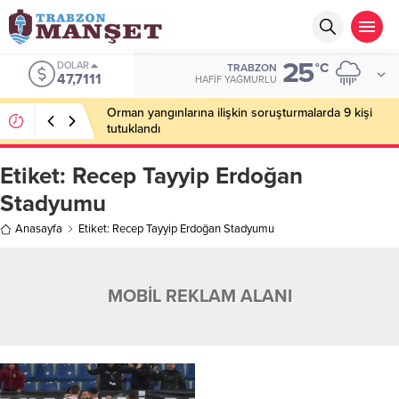
25
DOLAR
°C
TRABZON
47,7111
HAFIF YAĞMURLU
Orman yangınlarına ilişkin soruşturmalarda 9 kişi
tutuklandı
Etiket:
Recep Tayyip Erdoğan
Stadyumu
Anasayfa
Etiket: Recep Tayyip Erdoğan Stadyumu
MOBİL REKLAM ALANI