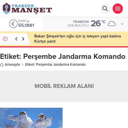
26
EURO
°C
TRABZON
55,1881
ÇOK BULUTLU
Bakan Şimşek’ten oğlu için iş isteyen yaşlı kadına
Kürtçe yanıt
Etiket:
Perşembe Jandarma Komando
Anasayfa
Etiket: Perşembe Jandarma Komando
MOBİL REKLAM ALANI