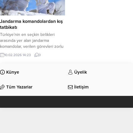
Jandarma komandolardan kış
tatbikatı
Türkiye’nin en seçkin birlikleri
arasında yer alan jandarma
komandolar, verilen görevleri zorlu
arazi ve hava koşullarında dahi
10.02.2026 14:23
0
yerine getirebilme kabiliyetini
ortaya koyuyor. Ordu İl Jandarma
Komutanlığına bağlı Perşembe
Künye
Üyelik
Jandarma Komando Tabur
Komutanlığı’ndaki birliklerin zorlu
Tüm Yazarlar
İletişim
arazi şartlarında gerçekleştirdiği
eğitimleri, AA ekibi görüntüledi.
Mesudiye ilçesinde gerçekleştirilen
tatbikatta, karlı zeminde
gerçekleştirilen zorlu intikalde...